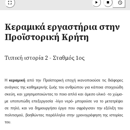
Κεραμικά εργαστήρια στην
Προϊστορική Κρήτη
Τυπική ιστορία 2 - Σταθμός 1ος
Τ
τα
Η
κεραμική
από την Προϊστορική εποχή ικανοποιούσε τις διάφορες
Εκ
αι
ανάγκες της καθημερινής ζωής του ανθρώπου για κάποια στοιχειώδη
κέ
ια
σκεύη, και χρησιμοποιώντας το ποιο απλό και άμεσο υλικό -το χώμα-
αν
ην
με υποτυπώδη επεξεργασία -λίγο νερό- μπορούσε να το μετατρέψει
κε
ύς
σε πηλό, και να δημιουργήσει έργα που σφράγισαν την εξέλιξη του
κα
τη
πολιτισμού, βοηθώντας παράλληλα στην χρονογράφηση της ιστορίας
τα
του.